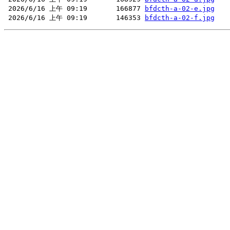
 2026/6/16 上午 09:19       166877 
bfdcth-a-02-e.jpg
 2026/6/16 上午 09:19       146353 
bfdcth-a-02-f.jpg